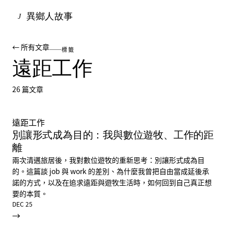
異鄉人故事
J
← 所有文章
標籤
遠距工作
26
篇文章
遠距工作
別讓形式成為目的：我與數位遊牧、工作的距
離
兩次清邁旅居後，我對數位遊牧的重新思考：別讓形式成為目
的。這篇談 job 與 work 的差別、為什麼我曾把自由當成延後承
諾的方式，以及在追求遠距與遊牧生活時，如何回到自己真正想
要的本質。
DEC 25
→