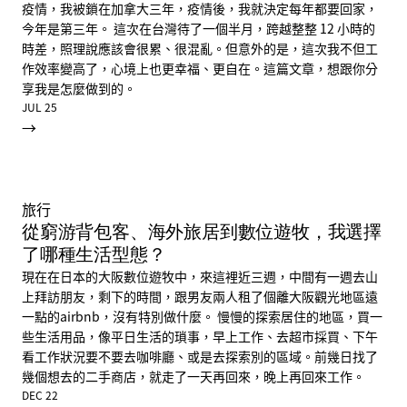
疫情，我被鎖在加拿大三年，疫情後，我就決定每年都要回家，
今年是第三年。 這次在台灣待了一個半月，跨越整整 12 小時的
時差，照理說應該會很累、很混亂。但意外的是，這次我不但工
作效率變高了，心境上也更幸福、更自在。這篇文章，想跟你分
享我是怎麼做到的。
JUL 25
→
旅行
從窮游背包客、海外旅居到數位遊牧，我選擇
了哪種生活型態？
現在在日本的大阪數位遊牧中，來這裡近三週，中間有一週去山
上拜訪朋友，剩下的時間，跟男友兩人租了個離大阪觀光地區遠
一點的airbnb，沒有特別做什麼。 慢慢的探索居住的地區，買一
些生活用品，像平日生活的瑣事，早上工作、去超市採買、下午
看工作狀況要不要去咖啡廳、或是去探索別的區域。前幾日找了
幾個想去的二手商店，就走了一天再回來，晚上再回來工作。
DEC 22