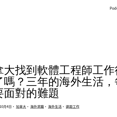
Pod
拿大找到軟體工程師工作
了嗎？三年的海外生活，
要面對的難題
年10月4日
·
加拿大
·
海外求職
·
海外生活
·
遠距工作