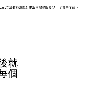
cast
文章
敏捷求職系統
單次諮詢
關於我
訂閱電子報
→
後就
每個