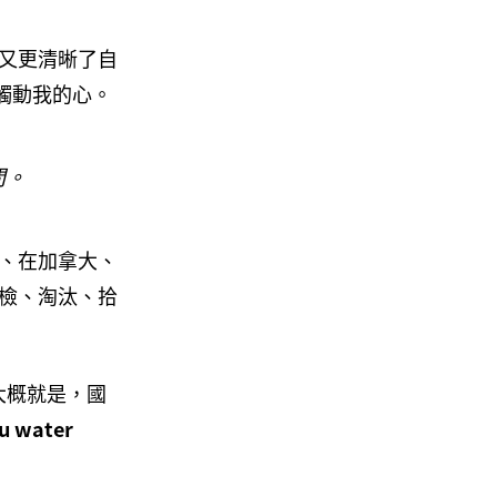
又更清晰了自
能觸動我的心。
間。
、在加拿大、
檢、淘汰、拾
大概就是，國
ou water