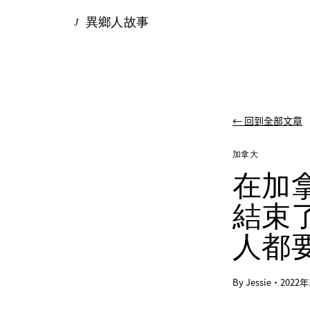
異鄉人故事
J
← 回到全部文章
加拿大
在加
結束
人都
By Jessie
·
2022