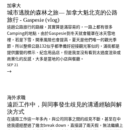
加拿大
城市逃脫的森林之旅— 加拿大魁北克的公路
旅行 - Gaspesie (vlog)
這趟公路旅行的路線，其實算是滿容易的，一路上都有很多
Camping的地點，由於Gaspesie到冬天就會籠罩在冰天雪地
裡，若是下雪，開車風險也會提高，夏天是他們唯一的觀光季
節，所以整條公路132似乎都準備好迎接觀光客似的，滿街都是
提供露營的標示、紀念用品店，但是我並沒有看到太過度渲染或
商業化的反感，大多是當地的小店與餐廳。
SEP 21
→
海外求職
遠距工作中，與同事發生歧見的溝通經驗與解
決方式
在遠距工作這一年多內，與公司同事之間的歧見不斷，甚至在中
途我還經歷過了幾次break down，直接請了兩天假，無法繼續上