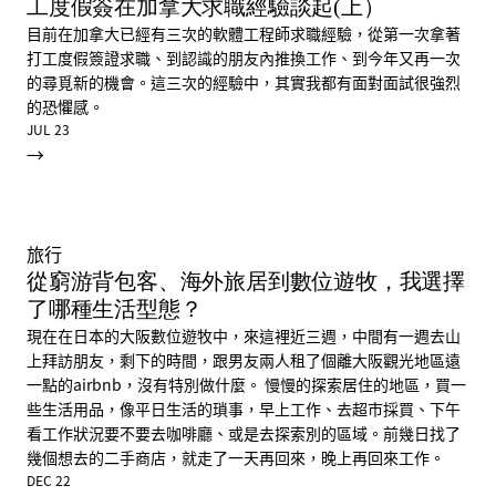
工度假簽在加拿大求職經驗談起(上）
目前在加拿大已經有三次的軟體工程師求職經驗，從第一次拿著
打工度假簽證求職、到認識的朋友內推換工作、到今年又再一次
的尋覓新的機會。這三次的經驗中，其實我都有面對面試很強烈
的恐懼感。
JUL 23
→
旅行
從窮游背包客、海外旅居到數位遊牧，我選擇
了哪種生活型態？
現在在日本的大阪數位遊牧中，來這裡近三週，中間有一週去山
上拜訪朋友，剩下的時間，跟男友兩人租了個離大阪觀光地區遠
一點的airbnb，沒有特別做什麼。 慢慢的探索居住的地區，買一
些生活用品，像平日生活的瑣事，早上工作、去超市採買、下午
看工作狀況要不要去咖啡廳、或是去探索別的區域。前幾日找了
幾個想去的二手商店，就走了一天再回來，晚上再回來工作。
DEC 22