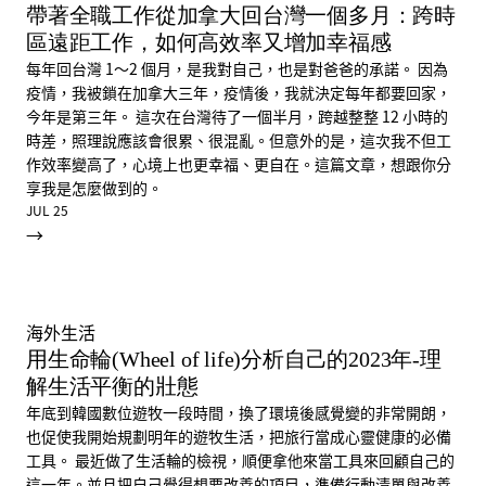
帶著全職工作從加拿大回台灣一個多月：跨時
區遠距工作，如何高效率又增加幸福感
每年回台灣 1～2 個月，是我對自己，也是對爸爸的承諾。 因為
疫情，我被鎖在加拿大三年，疫情後，我就決定每年都要回家，
今年是第三年。 這次在台灣待了一個半月，跨越整整 12 小時的
時差，照理說應該會很累、很混亂。但意外的是，這次我不但工
作效率變高了，心境上也更幸福、更自在。這篇文章，想跟你分
享我是怎麼做到的。
JUL 25
→
海外生活
用生命輪(Wheel of life)分析自己的2023年-理
解生活平衡的壯態
年底到韓國數位遊牧一段時間，換了環境後感覺變的非常開朗，
也促使我開始規劃明年的遊牧生活，把旅行當成心靈健康的必備
工具。 最近做了生活輪的檢視，順便拿他來當工具來回顧自己的
這一年。並且把自己覺得想要改善的項目，準備行動清單與改善