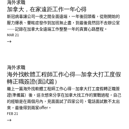
海外求職
加拿大，在家遠距工作一年心得
新冠病毒讓公司一夜之間全面遠端，一年後回頭看，從剛開始的
壓力爆表、暈眩症發作到加班無止盡，到最後竟然回不去辦公室
——記錄在加拿大全遠端工作整整一年的真實心路歷程。
MAR 21
→
海外求職
海外找軟體工程師工作心得—加拿大打工度假
轉正職簽證(面試篇）
繼上一篇海外找軟體工程師工作心得—加拿大打工度假轉正職簽
證(準備篇）後，這次想來分享在加拿大找工作的實戰過程，自己
的經驗是在兩個月內，見面面試了四家公司，電話面試數不太出
來，最後得到兩家offer。
FEB 21
→