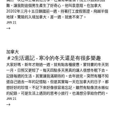
難，讓我對這個男生產生了好奇心，他叫袁意翔。在加拿大
20202年三月十五日鎖國前一週，持著打工度假簽證，飛越半個
地球，驚險的入境加拿大，差一週，就進不來了。
JAN 21
→
加拿大
＃2生活週記 - 寒冷的冬天還是有很多樂趣
大家好嗎，新年才剛過一週，就有點各種疲憊，蒙特婁的冬天到
一月，日照又更短了，每天四點多天黑真的讓人很想冬眠下去。
記錄每週的生活，其實讓我滿期待的。去年過完，突然有種不知
道自己過去一年的記憶點，但是其實每一天在加拿大的日子，都
想好好的珍惜，不記下來好像很容易忘記，雖然有點像流水帳似
的紀錄，可是生活上遇到的思考小旅行，也滿想分享給你們的。
JAN 21
→