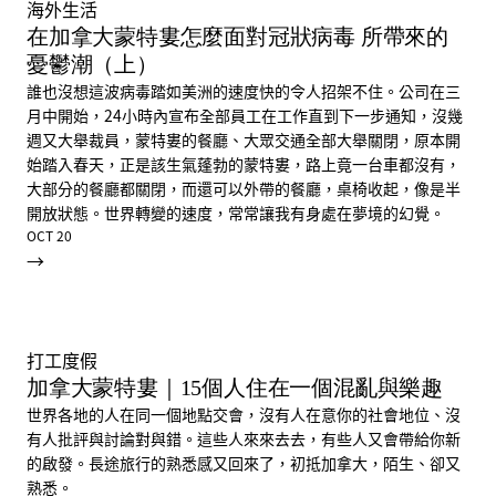
海外生活
在加拿大蒙特婁怎麼面對冠狀病毒 所帶來的
憂鬱潮（上）
誰也沒想這波病毒踏如美洲的速度快的令人招架不住。公司在三
月中開始，24小時內宣布全部員工在工作直到下一步通知，沒幾
週又大舉裁員，蒙特婁的餐廳、大眾交通全部大舉關閉，原本開
始踏入春天，正是該生氣蓬勃的蒙特婁，路上竟一台車都沒有，
大部分的餐廳都關閉，而還可以外帶的餐廳，桌椅收起，像是半
開放狀態。世界轉變的速度，常常讓我有身處在夢境的幻覺。
OCT 20
→
打工度假
加拿大蒙特婁｜15個人住在一個混亂與樂趣
世界各地的人在同一個地點交會，沒有人在意你的社會地位、沒
有人批評與討論對與錯。這些人來來去去，有些人又會帶給你新
的啟發。長途旅行的熟悉感又回來了，初抵加拿大，陌生、卻又
熟悉。