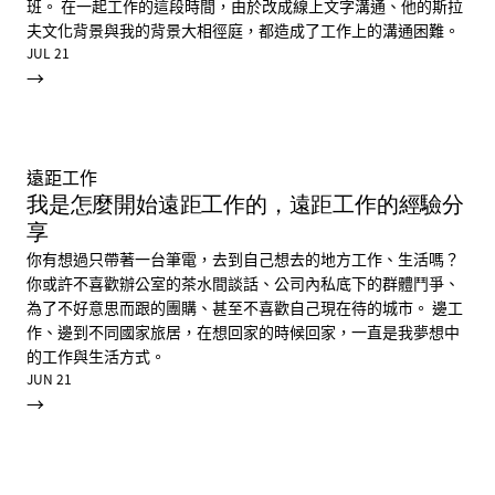
班。 在一起工作的這段時間，由於改成線上文字溝通、他的斯拉
夫文化背景與我的背景大相徑庭，都造成了工作上的溝通困難。
JUL 21
→
遠距工作
我是怎麼開始遠距工作的，遠距工作的經驗分
享
你有想過只帶著一台筆電，去到自己想去的地方工作、生活嗎？
你或許不喜歡辦公室的茶水間談話、公司內私底下的群體鬥爭、
為了不好意思而跟的團購、甚至不喜歡自己現在待的城市。 邊工
作、邊到不同國家旅居，在想回家的時候回家，一直是我夢想中
的工作與生活方式。
JUN 21
→