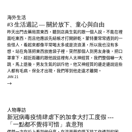
海外生活
#3 生活週記 — 關於放下、童心與自由
昨天出門去藥局買東西，聽到店員生氣的跟一個人說，不能在裡
面吃東西，而且他應該先結帳才打開餅乾。蒙特婁常常遇到的一
些怪人，看起來都像平常喝太多或是流浪漢，所以我也沒有多
想。站在角落把東西放進袋子裡，突然那個人到男友身後，把口
罩拿下，超近距離的跟他說這裡有人太神經質，我們整個嚇一大
跳，馬上退後，男友生氣的訓斥他，他又神經質的邊走邊說這些
人都有毛病，保全才出現，我們等到他走遠才離開。
JAN 21
→
人物專訪
新冠病毒疫情肆虐下的加拿大打工度假 ---
「一點都不覺得可惜」袁意翔
偶然一次在IG上看到他分享，在溫哥華疫情下找工作遇到的困