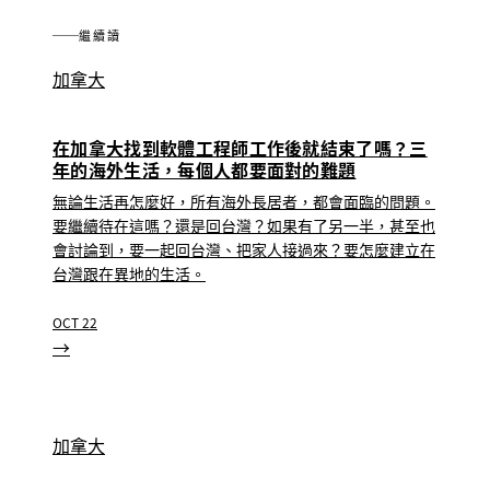
繼續讀
加拿大
在加拿大找到軟體工程師工作後就結束了嗎？三
年的海外生活，每個人都要面對的難題
無論生活再怎麼好，所有海外長居者，都會面臨的問題。
要繼續待在這嗎？還是回台灣？如果有了另一半，甚至也
會討論到，要一起回台灣、把家人接過來？要怎麼建立在
台灣跟在異地的生活。
OCT 22
→
加拿大