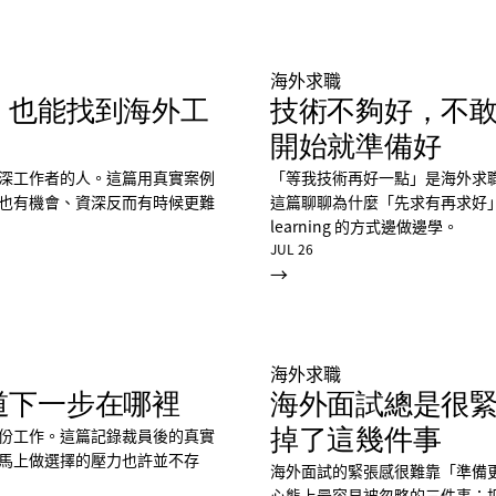
海外求職
，也能找到海外工
技術不夠好，不
開始就準備好
深工作者的人。這篇用真實案例
「等我技術再好一點」是海外求
也有機會、資深反而有時候更難
這篇聊聊為什麼「先求有再求好」比刷
learning 的方式邊做邊學。
JUL 26
→
海外求職
道下一步在哪裡
海外面試總是很
份工作。這篇記錄裁員後的真實
掉了這幾件事
馬上做選擇的壓力也許並不存
海外面試的緊張感很難靠「準備
心態上最容易被忽略的三件事：