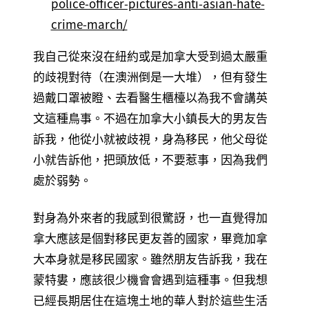
police-officer-pictures-anti-asian-hate-
crime-march/
我自己從來沒在紐約或是加拿大受到過太嚴重
的歧視對待（在澳洲倒是一大堆），但有發生
過戴口罩被瞪、去看醫生櫃檯以為我不會講英
文這種鳥事。不過在加拿大小鎮長大的男友告
訴我，他從小就被歧視，身為移民，他父母從
小就告訴他，把頭放低，不要惹事，因為我們
處於弱勢。
對身為外來者的我感到很驚訝，也一直覺得加
拿大應該是個對移民更友善的國家，畢竟加拿
大本身就是移民國家。雖然朋友告訴我，我在
蒙特婁，應該很少機會會遇到這種事。但我想
已經長期居住在這塊土地的華人對於這些生活