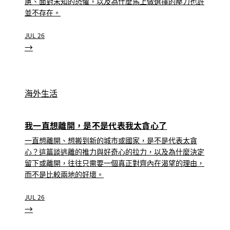
慮、面對未知的恐懼，以及為什麼馬上做選擇的壓力也許
並不存在。
JUL 26
→
海外生活
我一直想離開，是不是代表我太貪心了
一直想離開、想搬到新的城市或國家，是不是代表太貪
心？這篇談逃離的推力與好奇心的拉力，以及為什麼決定
留下或離開，往往只需要一個真正對齊內在渴望的理由，
而不是比較兩地的好壞。
JUL 26
→